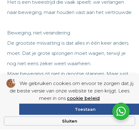
Het is een tweestrijd die vaak speelt: we verlangen
naar beweging, maar houden vast aan het vertrouwde
Beweging, niet verandering
De grootste misvatting is dat alles in één keer anders
moet. Dat je grote sprongen moet wagen, terwijl je
nog niet eens zeker weet waarheen.
Maar beweging zit niet in grootse stappen. Maar juist
We gebruiken cookies om ervoor te zorgen dat jij
in die kleine:
de beste versie van onze website te zien krijgt. Lees
✨ Een cursus volgen die je nieuwsgierigheid prikkelt.
meer in ons
cookie beleid
✨ Dat ene, eerlijke gesprek voeren met je
Toestaan
leidinggevende.
Sluiten
✨ Een dag meelopen bij een ander team.