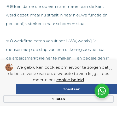
👊🏼Een dame die op een nare manier aan de kant
werd gezet, maar nu straalt in haar nieuwe functie én
persoonlijk sterker in haar schoenen staat.
✨ 8 werkfittrajecten vanuit het UWV, waarbij ik
mensen hielp de stap van een uitkeringspositie naar
de arbeidsmarkt kleiner te maken. Hen begeleiden in
het herwinnen van zelfvertrouwen en werkritme was
We gebruiken cookies om ervoor te zorgen dat jij
de beste versie van onze website te zien krijgt. Lees
ontzettend waardevol.
meer in ons
cookie beleid
Toestaan
✨ Samenwerkingen met 3 bedrijven als inhouse
Sluiten
loopbaancoach, waar ik zowel personeel als directie
mag ondersteunen. Hoe bijzonder om binnen